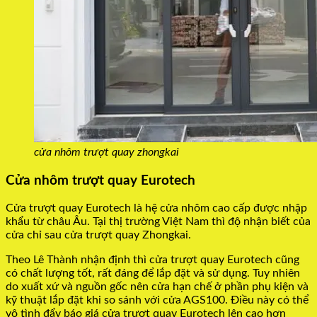
cửa nhôm trượt quay zhongkai
Cửa nhôm trượt quay Eurotech
Cửa trượt quay Eurotech là hệ cửa nhôm cao cấp được nhập
khẩu từ châu Âu. Tại thị trường Việt Nam thì độ nhận biết của
cửa chỉ sau cửa trượt quay Zhongkai.
Theo Lê Thành nhận định thì cửa trượt quay Eurotech cũng
có chất lượng tốt, rất đáng để lắp đặt và sử dụng. Tuy nhiên
do xuất xứ và nguồn gốc nên cửa hạn chế ở phần phụ kiện và
kỹ thuật lắp đặt khi so sánh với cửa AGS100. Điều này có thể
vô tình đẩy báo giá cửa trượt quay Eurotech lên cao hơn