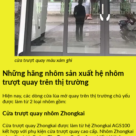
cửa trượt quay màu xám ghi
Những hãng nhôm sản xuất hệ nhôm
trượt quay trên thị trường
Hiện nay, các dòng cửa lùa mở quay trên thị trường chủ yếu
được làm từ 2 loại nhôm gồm:
Cửa trượt quay nhôm Zhongkai
Cửa trượt quay Zhongkai được làm từ hệ Zhongkai AGS100
kết hợp với phụ kiện cửa trượt quay cao cấp. Nhôm Zhongkai