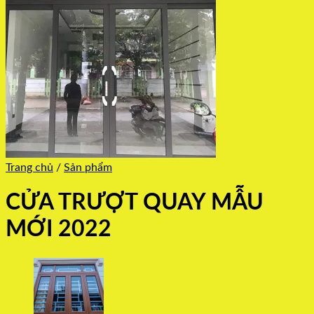
Trang chủ
/
Sản phẩm
CỬA TRƯỢT QUAY MẪU
MỚI 2022