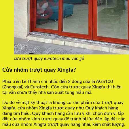
cửa trượt quay eurotech màu vân gỗ
Cửa nhôm trượt quay Xingfa?
Phía trên Lê Thành chỉ nhắc đến 2 dòng cửa là AGS100
(Zhongkai) và Eurotech. Còn cửa trượt quay Xingfa thì hiện
tại vẫn chưa thấy nhà sản xuất tung mẫu mã.
Do đó về mặt kỹ thuật là không có sản phẩm cửa trượt quay
Xingfa, cửa nhôm Xingfa trượt quay như Quý khách hàng
đang tìm hiểu. Quý khách hàng cần lưu ý khi chọn đơn vị lắp
đặt cửa nhôm kính trượt quay để tránh bị lừa đảo lắp đặt các
mẫu cửa nhôm Xingfa trượt quay hàng nhái, kém chất lượng.