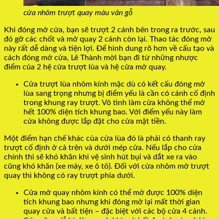
cửa nhôm trượt quay màu vân gỗ
Khi đóng mở cửa, bạn sẽ trượt 2 cánh bên trong ra trước, sau
đó gỡ các chốt và mở quay 2 cánh còn lại. Thao tác đóng mở
này rất dễ dàng và tiện lợi. Để hình dung rõ hơn về cấu tạo và
cách đóng mở cửa, Lê Thành mời bạn đi từ những nhược
điểm của 2 hệ cửa trượt lùa và hệ cửa mở quay.
Cửa trượt lùa nhôm kính mặc dù có kết cấu đóng mở
lùa sang trọng nhưng bị điểm yếu là cần có cánh cố định
trong khung ray trượt. Vô tình làm cửa không thể mở
hết 100% diện tích khung bao. Với điểm yếu này làm
cửa không được lắp đặt cho cửa mặt tiền.
Một điểm hạn chế khác của cửa lùa đó là phải có thanh ray
trượt cố định ở cả trên và dưới mép cửa. Nếu lắp cho cửa
chính thì sẽ khó khăn khi vệ sinh hút bụi và dắt xe ra vào
cũng khó khăn (xe máy, xe ô tô). Đối với cửa nhôm mở trượt
quay thì không có ray trượt phía dưới.
Cửa mở quay nhôm kính có thể mở được 100% diện
tích khung bao nhưng khi đóng mở lại mất thời gian
quay cửa và bất tiện – đặc biệt với các bộ cửa 4 cánh.