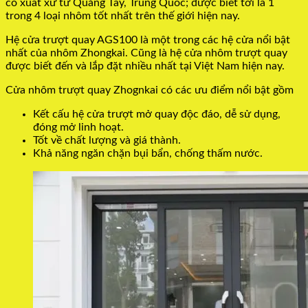
có xuất xứ từ Quảng Tây, Trung Quốc; được biết tới là 1
trong 4 loại nhôm tốt nhất trên thế giới hiện nay.
Hệ cửa trượt quay AGS100 là một trong các hệ cửa nổi bật
nhất của nhôm Zhongkai. Cũng là hệ cửa nhôm trượt quay
được biết đến và lắp đặt nhiều nhất tại Việt Nam hiện nay.
Cửa nhôm trượt quay Zhognkai có các ưu điểm nổi bật gồm
Kết cấu hệ cửa trượt mở quay độc đáo, dễ sử dụng,
đóng mở linh hoạt.
Tốt về chất lượng và giá thành.
Khả năng ngăn chặn bụi bẩn, chống thấm nước.