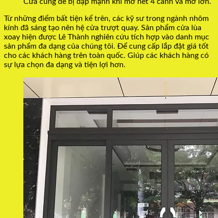
Cửa cũng dễ bị dập mạnh khi mở hết 4 cánh và mở lớn.
Từ những điểm bất tiện kể trên, các kỹ sư trong ngành nhôm
kính đã sáng tạo nên hệ cửa trượt quay. Sản phẩm cửa lùa
xoay hiện được Lê Thành nghiên cứu tích hợp vào danh mục
sản phẩm đa dạng của chúng tôi. Để cung cấp lắp đặt giá tốt
cho các khách hàng trên toàn quốc. Giúp các khách hàng có
sự lựa chọn đa dạng và tiện lợi hơn.