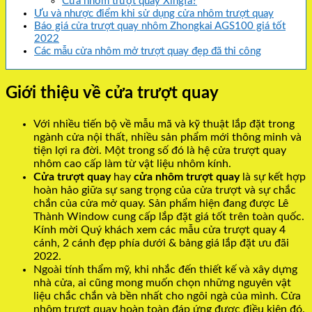
Cửa nhôm trượt quay Xingfa?
Ưu và nhược điểm khi sử dụng cửa nhôm trượt quay
Báo giá cửa trượt quay nhôm Zhongkai AGS100 giá tốt
2022
Các mẫu cửa nhôm mở trượt quay đẹp đã thi công
Giới thiệu về cửa trượt quay
Với nhiều tiến bộ về mẫu mã và kỹ thuật lắp đặt trong
ngành cửa nội thất, nhiều sản phẩm mới thông minh và
tiện lợi ra đời. Một trong số đó là hệ cửa trượt quay
nhôm cao cấp làm từ vật liệu nhôm kính.
Cửa trượt quay
hay
cửa nhôm trượt quay
là sự kết hợp
hoàn hảo giữa sự sang trọng của cửa trượt và sự chắc
chắn của cửa mở quay. Sản phẩm hiện đang được Lê
Thành Window cung cấp lắp đặt giá tốt trên toàn quốc.
Kính mời Quý khách xem các mẫu cửa trượt quay 4
cánh, 2 cánh đẹp phía dưới & bảng giá lắp đặt ưu đãi
2022.
Ngoài tính thẩm mỹ, khi nhắc đến thiết kế và xây dựng
nhà cửa, ai cũng mong muốn chọn những nguyên vật
liệu chắc chắn và bền nhất cho ngôi ngà của mình. Cửa
nhôm trượt quay hoàn toàn đáp ứng được điều kiện đó.